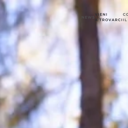
VIENI
C
NEWS
A TROVARCI
I