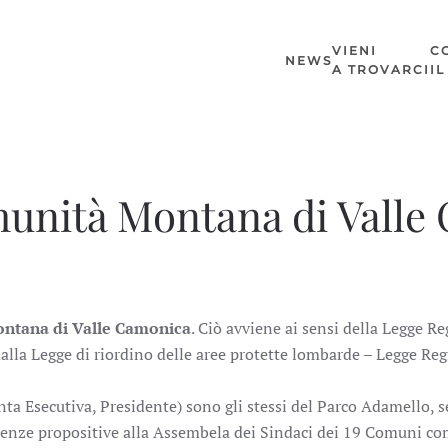
VIENI
C
NEWS
A TROVARCI
I
munità Montana di Valle
ntana di Valle Camonica
. Ciò avviene ai sensi della Legge Re
la Legge di riordino delle aree protette lombarde – Legge Regio
ta Esecutiva, Presidente) sono gli stessi del Parco Adamello,
enze propositive alla Assembela dei Sindaci dei 19 Comuni co