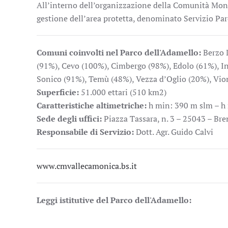
All’interno dell’organizzazione della Comunità Montan
gestione dell’area protetta, denominato Servizio Pa
Comuni coinvolti nel Parco dell'Adamello:
Berzo D
(91%), Cevo (100%), Cimbergo (98%), Edolo (61%), I
Sonico (91%), Temù (48%), Vezza d’Oglio (20%), Vio
Superficie:
51.000 ettari (510 km2)
Caratteristiche altimetriche:
h min: 390 m slm – h 
Sede degli uffici:
Piazza Tassara, n. 3 – 25043 – Br
Responsabile di Servizio:
Dott. Agr. Guido Calvi
www.cmvallecamonica.bs.it
Leggi istitutive del Parco dell'Adamello: