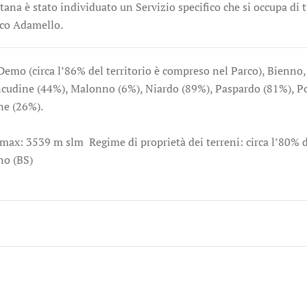
a è stato individuato un Servizio specifico che si occupa di tut
rco Adamello.
emo (circa l’86% del territorio è compreso nel Parco), Bienno
ncudine (44%), Malonno (6%), Niardo (89%), Paspardo (81%), Po
ne (26%).
max: 3539 m slm Regime di proprietà dei terreni: circa l’80% 
eno (BS)