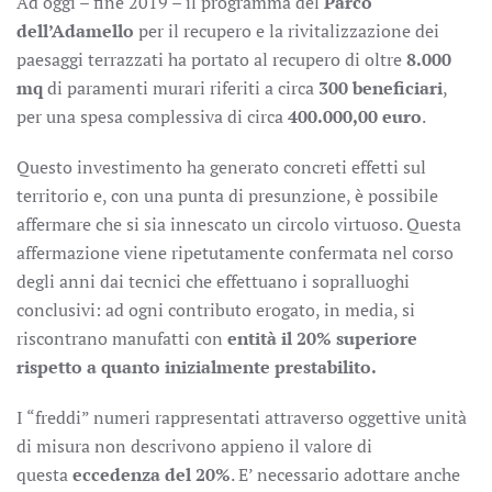
Ad oggi – fine 2019 – il programma del
Parco
dell’Adamello
per il recupero e la rivitalizzazione dei
paesaggi terrazzati ha portato al recupero di oltre
8.000
mq
di paramenti murari riferiti a circa
300 beneficiari
,
per una spesa complessiva di circa
400.000,00 euro
.
Questo investimento ha generato concreti effetti sul
territorio e, con una punta di presunzione, è possibile
affermare che si sia innescato un circolo virtuoso. Questa
affermazione viene ripetutamente confermata nel corso
degli anni dai tecnici che effettuano i sopralluoghi
conclusivi: ad ogni contributo erogato, in media, si
riscontrano manufatti con
entità il 20% superiore
rispetto a quanto inizialmente prestabilito.
I “freddi” numeri rappresentati attraverso oggettive unità
di misura non descrivono appieno il valore di
questa
eccedenza del 20%
. E’ necessario adottare anche