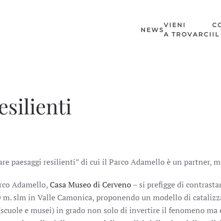
VIENI
C
NEWS
A TROVARCI
I
esilienti
are paesaggi resilienti” di cui il Parco Adamello è un partner, m
arco Adamello,
Casa Museo di Cerveno
– si prefigge di contrast
00 m. slm in Valle Camonica, proponendo un modello di catalizz
i (scuole e musei) in grado non solo di invertire il fenomeno ma 