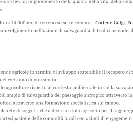
ne una leva di miglioramento della qualità della vita, della col
.
oltura 14.000 mq di terreno su sette comuni –
Corteno Golgi
,
Ed
coinvolgimento nell’azione di salvaguardia di tredici aziende, 
iende agricole in termini di sviluppo sostenibile il recupero di 
 del consumo di prossimità .
olo agricoltore rispetto al contesto ambientale in cui la sua az
 più ampio di salvaguardia del paesaggio antropico attraverso la
coltori attraverso una formazione specialistica sul campo.
ale rete di soggetti che a diverso titolo agiscono per il raggiun
 partecipazione delle comunità locali con azioni di engagement