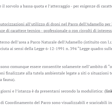
e il sorvolo a bassa quota e l’atterraggio - per esigenze di carat
utorizzazioni all’utilizzo di droni nel Parco dell’Adamello per l
 di carattere tecnico - professionale o con risvolti di interes
erno dell’area a Parco Naturale dell’Adamello (istituito con l.r
sciuta ai sensi della Legge 6-12-1991 n. 394 “Legge quadro sull
ossono comunque essere consentite solamente nell’ambito di “op
finalizzate alla tutela ambientale legate a siti o situazioni 
a fauna).
 giorni e l’istanza è da presentarsi secondo la modulistica: (
lin
 di Coordinamento del Parco sono visualizzabili e scaricabili i