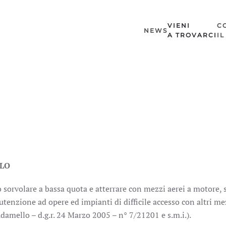
VIENI
C
NEWS
A TROVARCI
I
LLO
to sorvolare a bassa quota e atterrare con mezzi aerei a motore,
anutenzione ad opere ed impianti di difficile accesso con altri m
damello – d.g.r. 24 Marzo 2005 – n° 7/21201 e s.m.i.).