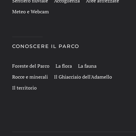
Sentiero fluviale
Accoglienza
Aree attrezzate
Meteo e Webcam
CONOSCERE IL PARCO
Foreste del Parco
La flora
La fauna
Rocce e minerali
Il Ghiacciaio dell'Adamello
Il territorio