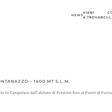
VIENI
C
NEWS
A TROVARCI
I
NTANAZZO – 1400 MT S.L.M.
orta in Campolaro dall’abitato di Prestine fino al Ponte di Font