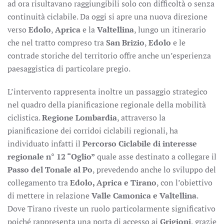
ad ora risultavano raggiungibili solo con difficoltà o senza
continuità ciclabile. Da oggi si apre una nuova direzione
verso
Edolo
,
Aprica
e la
Valtellina
, lungo un itinerario
che nel tratto compreso tra
San Brizio
,
Edolo
e le
contrade storiche del territorio offre anche un’esperienza
paesaggistica di particolare pregio.
L’intervento rappresenta inoltre un passaggio strategico
nel quadro della pianificazione regionale della mobilità
ciclistica.
Regione Lombardia
, attraverso la
pianificazione dei corridoi ciclabili regionali, ha
individuato infatti il
Percorso Ciclabile di interesse
regionale n° 12 “Oglio”
quale asse destinato a collegare il
Passo del Tonale al Po
, prevedendo anche lo sviluppo del
collegamento tra
Edolo, Aprica e Tirano
, con l’obiettivo
di mettere in relazione
Valle Camonica e Valtellina
.
Dove Tirano riveste un ruolo particolarmente significativo
poiché rappresenta una porta di accesso ai
Grigioni
, grazie