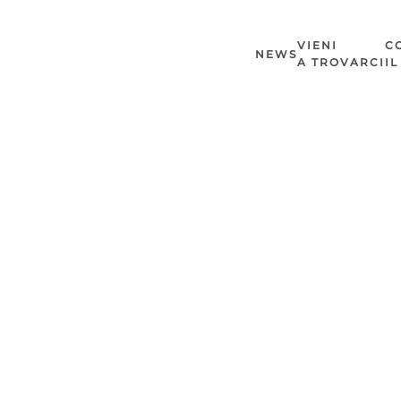
VIENI
C
NEWS
A TROVARCI
I