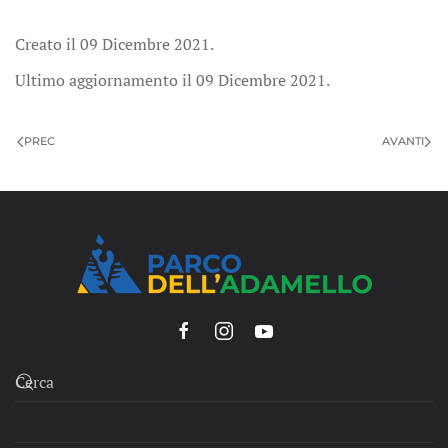
Creato il
09 Dicembre 2021
.
Ultimo aggiornamento il
09 Dicembre 2021
.
PREC
AVANTI