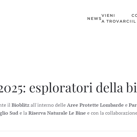
VIENI
C
NEWS
A TROVARCI
I
025: esploratori della b
te il
Bioblitz
all'interno delle
Aree Protette Lombarde
e
Par
glio Sud
e la
Riserva Naturale Le Bine
e con la collaborazione